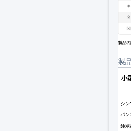
キ
名
関
製品の
製
小
シン
パン
純糖