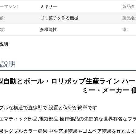
ーマシン:
ミキサー
製品タ
前:
ゴミ菓子を作る機械
製品名
数:
多機能性
港:
説明
品説明
型自動とボール・ロリポップ生産ライン ハ
ミー・メーカー 
プルな構造で直線型で 設置と保守が簡単です
エマティック部品,電気部品,操作部品の先進的な世界有名なブ
果やダブルカラー糖果 中央充填糖果やゴムベア糖果を作れます