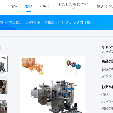
わたしたち に つい
家へ
製品
ビデオ
連絡 くだ
て
22年 小型自動ボールロリポップ生産ライン スナックゴミ機
キャン
ナック
商品の
起源の
ブラン
お支払
価格:
パッケ
供給の