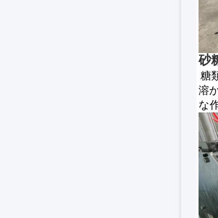
砂
糖
溶
な