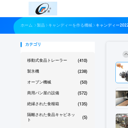
ホーム
製品
キャンディーを作る機械
キャンディー20
カテゴリ
移動式食品トレーラー
(410)
製氷機
(238)
オーブン機械
(50)
商用パン屋の設備
(572)
絶縁された食糧箱
(135)
隔離された食品キャビネッ
(5)
ト