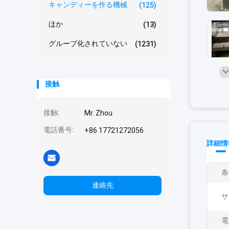
キャンディーを作る機械
(125)
ほか
(13)
グループ化されていない
(1231)
接触
接触:
Mr. Zhou
電話番号:
+86 17721272056
詳細情
条
連絡先
サ
電