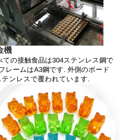
金機
べての接触食品は304ステンレス鋼で
 フレームはA3鋼です. 外側のボード
ステンレスで覆われています.