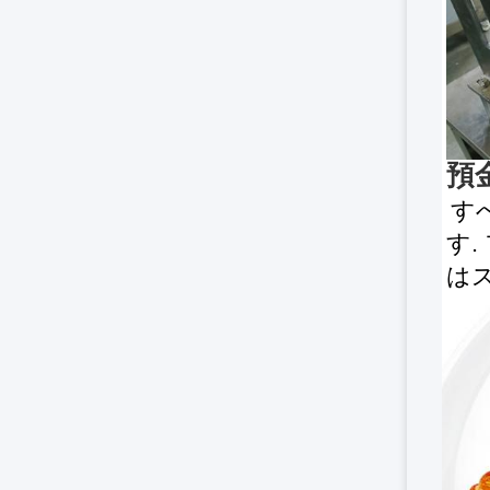
預
す
す.
は