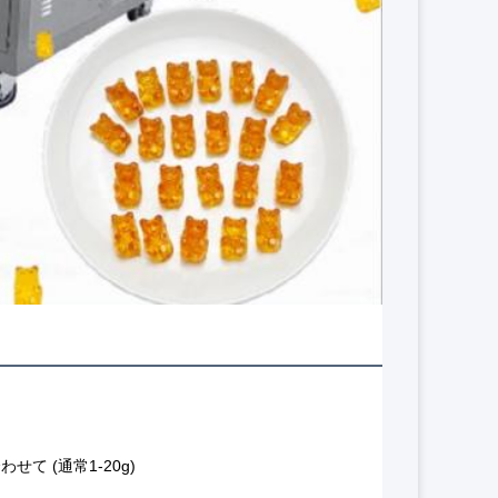
て (通常1-20g)