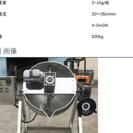
重量
2~15g/個
速度
20〜35n/min
4~5m3/h
量
500kg
 画像