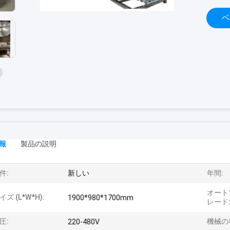
ベ
報
製品の説明
件:
新しい
年間:
オート
イズ (L*W*H):
1900*980*1700mm
レード
圧:
機械の
220-480V