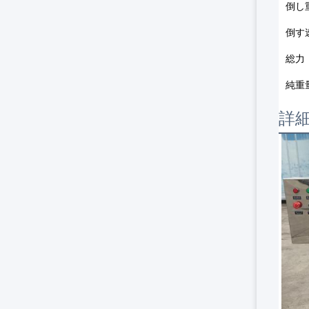
倒し
倒す
総力
純重
詳細