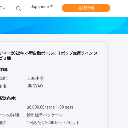
Japanese
さい
見積依頼
ディー2022年 小型自動ボールロリポップ生産ライン ス
ゴミ機
詳細:
場所:
上海,中国
ド名:
JINGYAO
配送条件:
$6,000.00/sets 1-99 sets
ージの詳細:
輸出標準パッケージ
能力:
1日あたり2000セット/セット