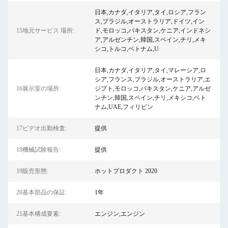
日本,カナダ,イタリア,タイ,ロシア,フラン
ス,ブラジル,オーストラリア,ドイツ,イン
15地元サービス 場所:
ド,モロッコ,パキスタン,ケニア,インドネシ
ア,アルゼンチン,韓国,スペイン,チリ,メキ
シコ,トルコ,ベトナム,U
日本,カナダ,イタリア,タイ,マレーシア,ロ
シア,フランス,ブラジル,オーストラリア,エ
16展示室の場所:
ジプト,モロッコ,パキスタン,ケニア,アルゼ
ンチン,韓国,スペイン,チリ,メキシコ,ベト
ナム,UAE,フィリピン
17ビデオ出勤検査:
提供
18機械試験報告:
提供
19販売形態:
ホットプロダクト 2020
20基本部品の保証:
1年
21基本構成要素:
エンジン,エンジン