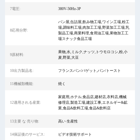
7電圧:
380V-50Hz-3P
パン屋,缶詰屋,飲み物工場,ワイン工場,粉工
場,調味料工場,肉加工工場,野菜加工工場,乳
8応用分野:
製品工場,商業料理,食用油工場,果物加工工
場スナック食品工場
果物,水,ミルク,ナッツ,トウモロコシ,粉,小
9原材料:
麦,野菜,大豆
10出力製品名:
フランスパン/バゲット,パン/トースト
11機械類機能:
焼く
家庭用,ホテル,食品店,建材店,衣料店,機械
12適用される産業:
修理店,製造工場,建設工事,エネルギー&鉱
業,食品&飲料工場,食品&飲料店
13主要 な 売り物:
高い 生産性
14保証後のサービス:
ビデオ技術サポート