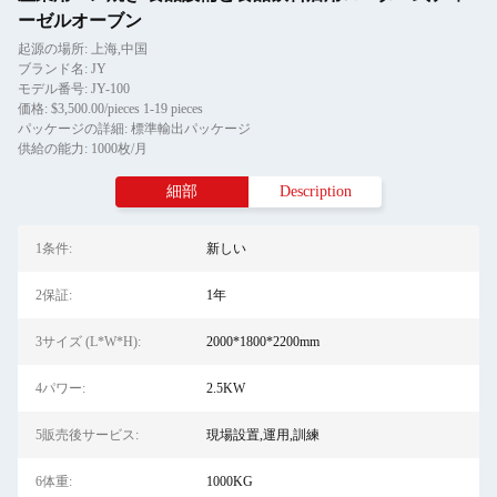
ーゼルオーブン
起源の場所: 上海,中国
ブランド名: JY
モデル番号: JY-100
価格: $3,500.00/pieces 1-19 pieces
パッケージの詳細: 標準輸出パッケージ
供給の能力: 1000枚/月
細部
Description
1条件:
新しい
2保証:
1年
3サイズ (L*W*H):
2000*1800*2200mm
4パワー:
2.5KW
5販売後サービス:
現場設置,運用,訓練
6体重:
1000KG