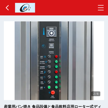
2
/
6
産業用パン焼き 食品設備と食品飲料店用ローター式ディ