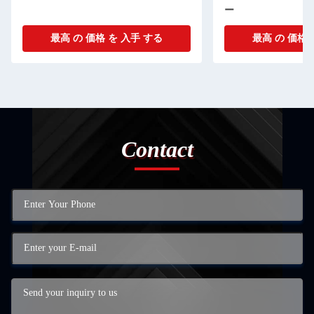
ー
最高 の 価格 を 入手 する
最高 の 価格 
Contact