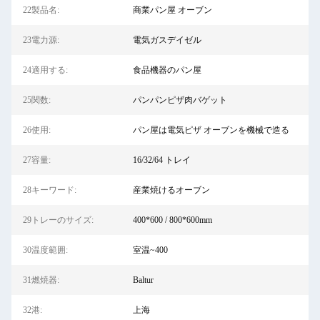
22製品名:
商業パン屋 オーブン
23電力源:
電気ガスデイゼル
24適用する:
食品機器のパン屋
25関数:
パンパンピザ肉バゲット
26使用:
パン屋は電気ピザ オーブンを機械で造る
27容量:
16/32/64 トレイ
28キーワード:
産業焼けるオーブン
29トレーのサイズ:
400*600 / 800*600mm
30温度範囲:
室温~400
31燃焼器:
Baltur
32港:
上海