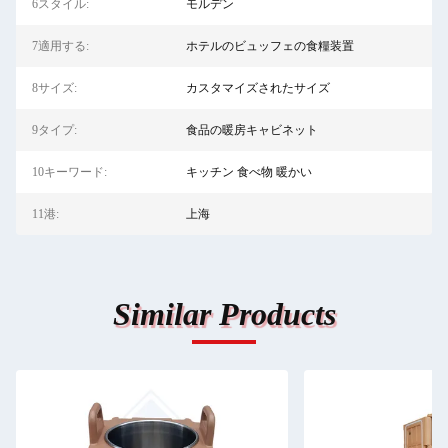
6スタイル:
モルデン
7適用する:
ホテルのビュッフェの食糧装置
8サイズ:
カスタマイズされたサイズ
9タイプ:
食品の暖房キャビネット
10キーワード:
キッチン 食べ物 暖かい
11港:
上海
Similar Products