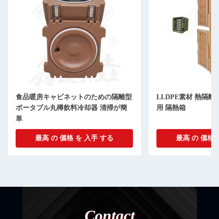
食品暖房キャビネットのための隔離型
LLDPE素材 熱隔
ポータブル丸樽飲料冷却器 清掃が簡
用 隔熱箱
単
最高 の 価格 を 入手 する
最高 の 価格 
Contact