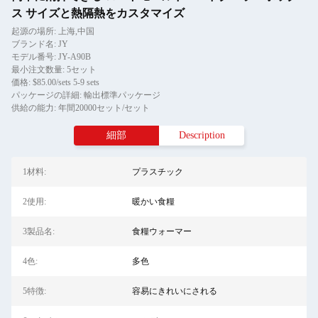
ス サイズと熱隔熱をカスタマイズ
起源の場所: 上海,中国
ブランド名: JY
モデル番号: JY-A90B
最小注文数量: 5セット
価格: $85.00/sets 5-9 sets
パッケージの詳細: 輸出標準パッケージ
供給の能力: 年間20000セット/セット
細部
Description
1材料:
プラスチック
2使用:
暖かい食糧
3製品名:
食糧ウォーマー
4色:
多色
5特徴:
容易にきれいにされる