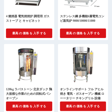
4 燃焼器 電気焼焼炉 調理用 ガス
ステンレス鋼 多機能6層電気コン
ストーブ と キャビネット
ビ蒸気炉 9000/10000/11000
最高 の 価格 を 入手 する
最高 の 価格 を 入手 する
120kg ラバストーン 北京ダック 鶏
オンラインサポート フル アヒル
大規模な作業のための回転式パン
焼き 電気・ガスオーブン 機械 ロ
オーブン
ーータリー チキングリル 設備
最高 の 価格 を 入手 する
最高 の 価格 を 入手 する