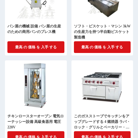
パン屋の機械 設備 パン屋の生産
ソフト・ビスケット・マシン 3kW
のための商用パンのプレス機
の生産力を持つ半自動ビスケット
製造機
最高 の 価格 を 入手 する
最高 の 価格 を 入手 する
チキンロースターオーブン 電気ロ
このガスストーブでキッチンをア
ーテッシー設備 高級食器用 電圧
ップグレードする 4 燃焼器 ラバ・
220V
ロック・グリルとベーカリー・オ
ーブン
最高 の 価格 を 入手 する
最高 の 価格 を 入手 する