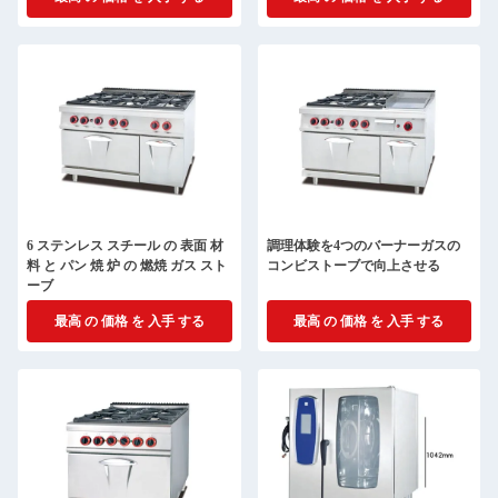
6 ステンレス スチール の 表面 材
調理体験を4つのバーナーガスの
料 と パン 焼 炉 の 燃焼 ガス スト
コンビストーブで向上させる
ーブ
最高 の 価格 を 入手 する
最高 の 価格 を 入手 する